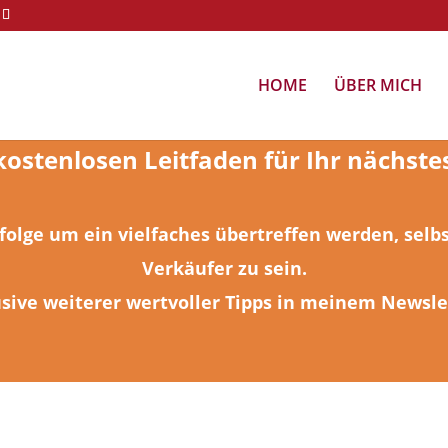
HOME
ÜBER MICH
 kostenlosen Leitfaden für Ihr nächst
rfolge um ein vielfaches übertreffen werden, selb
Verkäufer zu sein.
sive weiterer wertvoller Tipps in meinem Newsle