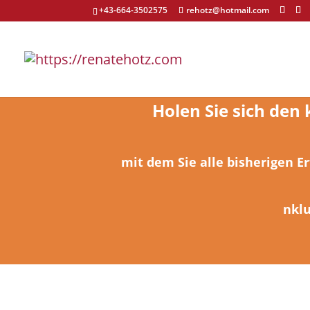
+43-664-3502575
rehotz@hotmail.com
Holen Sie sich den
mit dem Sie alle bisherigen E
nklu