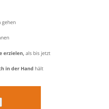
h gehen
nnen
 erzielen,
als bis jetzt
ch in der Hand
hält