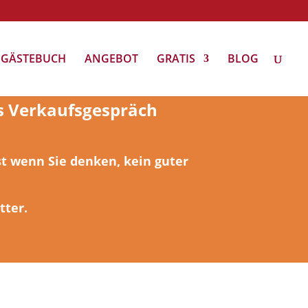
GÄSTEBUCH
ANGEBOT
GRATIS
BLOG
es Verkaufsgespräch
st wenn Sie denken, kein guter
tter.