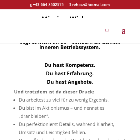
+43-664-3502575
rehotz@hotmail.com
Mission Wirkung
Wenn du viel tust, aber zu wenig Wirkung
spürst,
liegt es nicht an dir – sondern an deinem
inneren Betriebssystem.
Du hast Kompetenz.
Du hast Erfahrung.
Du hast Angebote.
Und trotzdem ist da dieser Druck:
Du arbeitest zu viel für zu wenig Ergebnis.
Du bist im Aktionismus – und nennst es
„dranbleiben“.
Du perfektionierst Details, während Klarheit,
Umsatz und Leichtigkeit fehlen.