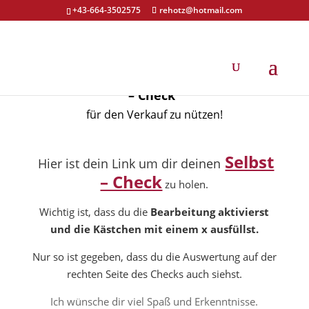
+43-664-3502575
rehotz@hotmail.com
Du hast dich eingetragen um den
„Selbst
– Check“
für den Verkauf zu nützen!
Selbst
Hier ist dein Link um dir deinen
– Check
zu holen.
Wichtig ist, dass du die
Bearbeitung aktivierst
und die Kästchen mit einem x ausfüllst.
Nur so ist gegeben, dass du die Auswertung auf der
rechten Seite des Checks auch siehst.
Ich wünsche dir viel Spaß und Erkenntnisse.