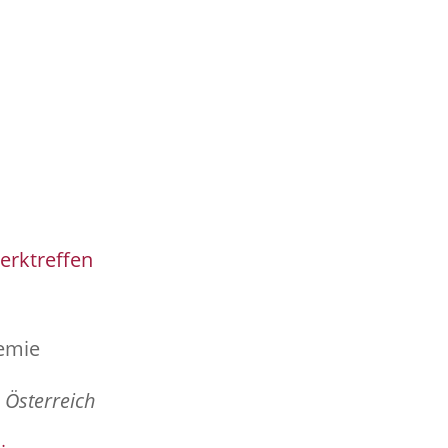
erktreffen
emie
3
Österreich